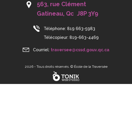
563, rue Clément
Gatineau, Qc J8P 3Y9
Téléphone:
819 663-5983
Télécopieur:
819-663-4469
Courriel:
traversee@cssd.gouv.qc.ca
2026 - Tous droits réservés. © École de la Traversée