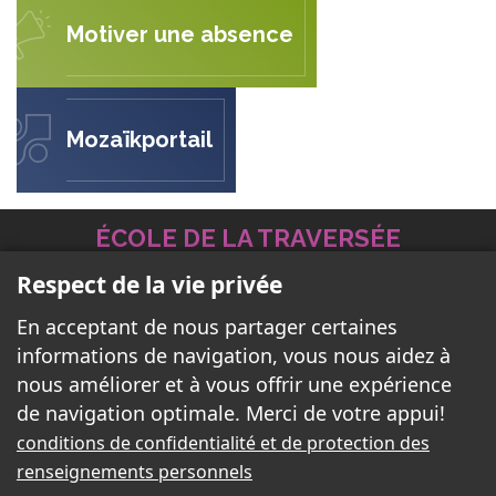
Motiver une absence
Mozaïkportail
ÉCOLE DE LA TRAVERSÉE
Respect de la vie privée
563, rue Clément
En acceptant de nous partager certaines
informations de navigation, vous nous aidez à
Gatineau, Qc J8P 3Y9
nous améliorer et à vous offrir une expérience
de navigation optimale. Merci de votre appui!
Téléphone:
819 663-5983
conditions de confidentialité et de protection des
Télécopieur:
819-663-4469
renseignements personnels
Courriel:
traversee@cssd.gouv.qc.ca